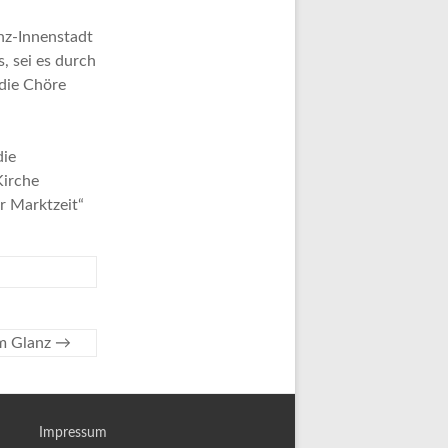
nz-Innenstadt
s, sei es durch
 die Chöre
die
Kirche
r Marktzeit“
em Glanz
→
Impressum